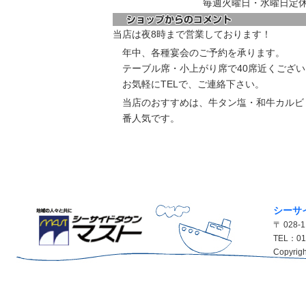
毎週火曜日・水曜日定
当店は夜8時まで営業しております！
年中、各種宴会のご予約を承ります。
テーブル席・小上がり席で40席近くござ
お気軽にTELで、ご連絡下さい。
当店のおすすめは、牛タン塩・和牛カルビ
番人気です。
シーサ
〒 028
TEL：01
Copyrigh