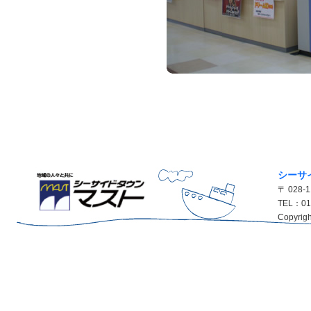
シーサ
〒 028
TEL：01
Copyrigh