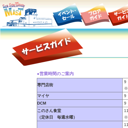
●営業時間のご案内
9
専門店街
※
マイヤ
9
DCM
9
このさん食堂
1
（定休日 毎週水曜）
※
1