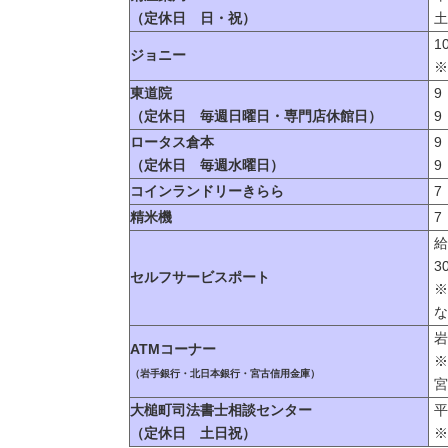
（定休日 日・祝）
土
1
ジョニー
※
東道院
9
（定休日 毎週日曜日・専門店休館日）
9
ロータス倉本
9
（定休日 毎週水曜日）
9
コインランドリーきらら
7
精米機
7
給
3
セルフサービスポート
※
な
岩
ATMコーナー
※
（岩手銀行・北日本銀行・宮古信用金庫）
宮
大槌町司法書士相談センター
平
（定休日 土日祝）
※