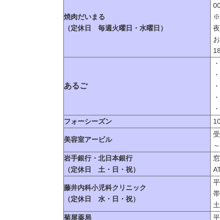
0
焼肉だいまる
※
（定休日 毎週火曜日・水曜日）
夜
お
1
・
・
あるご
・
・
・
フォーシーズン
1
受
美容室アービル
～
岩手銀行・北日本銀行
窓
（定休日 土・日・祝）
A
平
藤井内科小児科クリニック
帯
（定休日 水・日・祝）
土
菊屋薬局
平