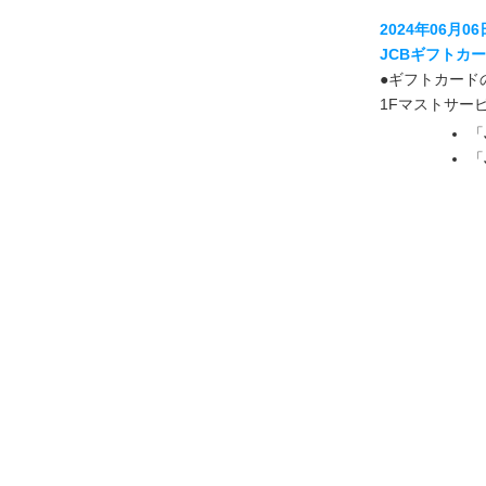
2024年06月06
JCBギフトカ
●ギフトカード
1Fマストサー
「
「