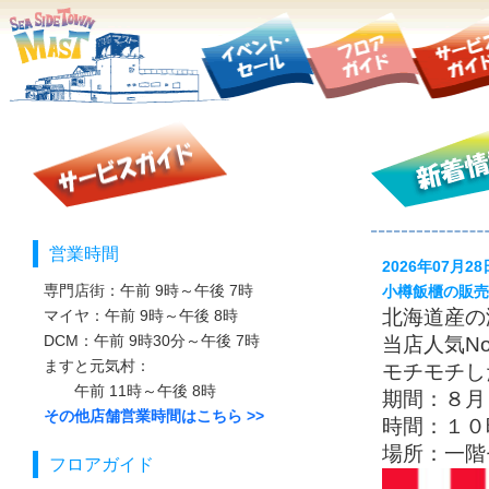
営業時間
2026年07月2
専門店街：午前 9時～午後 7時
小樽飯櫃の販売
北海道産の
マイヤ：午前 9時～午後 8時
DCM：午前 9時30分～午後 7時
当店人気N
ますと元気村：
モチモチし
午前 11時～午後 8時
期間：８月１
その他店舗営業時間はこちら >>
時間：１０
場所：一階
フロアガイド