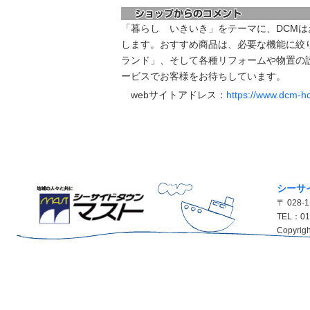
「暮らし いきいき」をテーマに、DCM
します。おすすめ商品は、必要な機能に絞
ランド」、そして各種リフォームや物置の
ービスでお客様をお待ちしています。
webサイトアドレス：
https://www.dcm-hc
シーサ
〒 028
TEL：01
Copyrigh