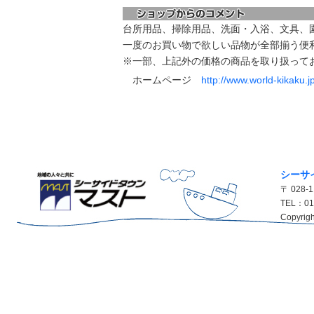
台所用品、掃除用品、洗面・入浴、文具、
一度のお買い物で欲しい品物が全部揃う便
※一部、上記外の価格の商品を取り扱って
ホームページ
http://www.world-kikaku.jp
シーサ
〒 028
TEL：01
Copyrigh